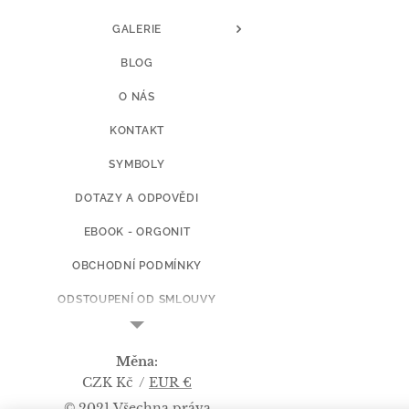
GALERIE
BLOG
O NÁS
KONTAKT
SYMBOLY
DOTAZY A ODPOVĚDI
EBOOK - ORGONIT
OBCHODNÍ PODMÍNKY
ODSTOUPENÍ OD SMLOUVY
CENY DOPRAVY
Měna
KOPIE Z ART BY L.Š.
CZK Kč
EUR €
© 2021 Všechna práva