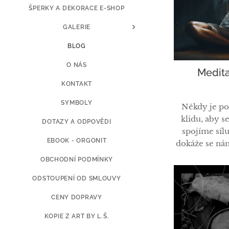
ŠPERKY A DEKORACE E-SHOP
GALERIE
BLOG
O NÁS
Medita
KONTAKT
SYMBOLY
Někdy je pot
klidu, aby se
DOTAZY A ODPOVĚDI
spojíme síl
EBOOK - ORGONIT
dokáže se nám
OBCHODNÍ PODMÍNKY
Orgonit, ty z
ODSTOUPENÍ OD SMLOUVY
energie, kte
negativní e
CENY DOPRAVY
pozitivní. M
fyzického a 
KOPIE Z ART BY L.Š.