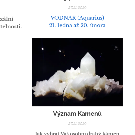
27.11.2019
VODNÁŘ (Aquarius)
zální
21. ledna až 20. února
elnosti.
Význam Kamenů
27.11.2019
Jak vybrat Váš osobní drahý kámen