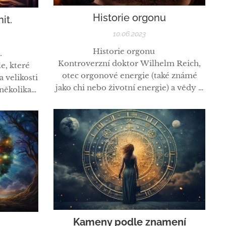
Historie orgonu
it.
10.06.2023
Historie orgonu 💎
.
Kontroverzní doktor Wilhelm Reich,
e, které
otec orgonové energie (také známé
a velikosti
jako chi nebo životní energie) a vědy o
několika
orgonomii. Wilhelm Reich vyvinul
ů, což
zařízení s kovovým obložením nazvané
 do této
Orgonový akumulátor a věřil, že
 prospěch.
schránka zachycuje orgonovou energii,
, že různí
kterou by mohl využít v
krystaly
průkopnických přístupech k
 to, co...
psychiatrii, medicíně,...
Kameny podle znamení