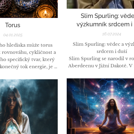
Slim Spurling: věd
výzkumník srdcem i 
Torus
16.07.2024
04.01.2025
Slim Spurling: vědec a vý
ho hlediska může torus
srdcem i duší
 rovnováhu, cykličnost a
Slim Spurling se narodil v r
ho specifický tvar, který
Aberdeenu v Jižní Dakotě. V
onečný tok energie, je v
se přestěhoval s rodiči do 
lturách a duchovních
Jako dítě miloval půdu a les,
ojován s koncepty kruhu
lov a práci na poli. I jeho rod
ečna a vnitřní harmonie.
souladu s přírodou. Po dvou l
námořní důstojník dokončil 
e a toku: Torus je často
studium přírodních..
za model energetického
eré obklopuje živé...