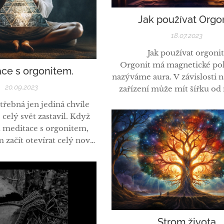
Jak používat Orgon
18.07.2023
Jak používat orgonit
Orgonit má magnetické pol
ce s orgonitem.
nazýváme aura. V závislosti n
20.09.2023
zařízení může mít šířku od 
metrů až po stovky metr
řebná jen jediná chvíle
znamená, že vše, co vstoupí
 celý svět zastavil. Když
oblasti, bude mít z orgonitu
u meditace s orgonitem,
Nejprve však musíte pochopit
 začít otevírat celý nový
lidé zažívají s orgonitem a 
svět. 🦋
různé věci. Obvykle dostáváme
vláštní malé kameny plné
ré jsou schopné přeměnit
nergii ve svém okolí na
ocný nástroj pro zlepšení
duchovního zdraví, který
Strom života