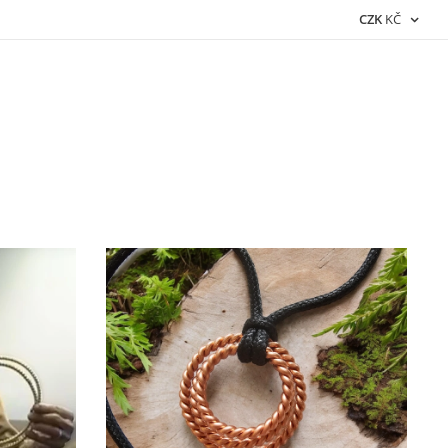
CZK
KČ