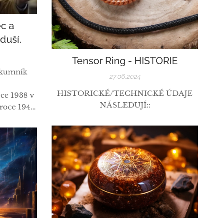
ec a
duší.
Tensor Ring - HISTORIE
zkumník
27.06.2024
HISTORICKÉ/TECHNICKÉ ÚDAJE
oce 1938 v
NÁSLEDUJÍ::
 roce 1944
Colorada.
 rybaření,
ina žila v
etech jako
bakalářské
.