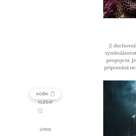
Z duchovní
symbolizovat
propojení. Je
připomíná nek
mnoha ku
tradicích sp
života, nekon
KOŠÍK
HLEDAT
Symbol energi
považován 
pole, kt
ÚVOD