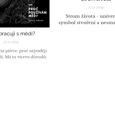
může být...
27.11.2019
Strom života - univer
symbol stvoření a nesmrt
pracuji s mědí?
27.11.2019
mi píšete, proč nejraději
dí. Má to vícero důvodů: