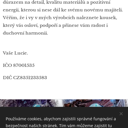
důrazem na detail, kvalitu materiálů a pozitivní
energii, kterou si nese dál ke svému novému majiteli.
Věřím, že i vy v mých výrobcích naleznete kousek,
který vás osloví, podpoří a přinese vám radost i
duchovní harmonii. 🌟
Vaše Lucie.
IČO 87001535
DIČ CZ8351233583
© 2021 Všechna práva vyhrazena
Používáme cookies, abychom zajistili správné fungování a
VŠECHNA PRÁVA VYHRAZENA Art by L. Š. 2019
bezpečnost našich stránek. Tím vám můžeme zajistit tu