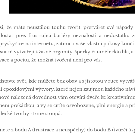
 si, že máte neustálou touhu tvořit, přetvářet své nápad
ostat přes frustrující bariéry neznalosti a nedostatku
ryskyřice na internetu, zatímco vaše vlastní pokusy končí
ostatní vytvářejí úžasné orgonity, šperky či umělecká díla, a 
vace a pocitu, že možná tvoření není pro vás.
dstavte svět, kde můžete bez obav a s jistotou v ruce vytvář
 epoxidovými výtvory, které nejen zaujmou každého návště
nově nalezená dovednost vám otevírá dveře ke kreativnímu
ž není překážkou, a vy se cítíte osvobozeně, plni energie a p
lecké tvorby strmě stoupá.
anete z bodu A (frustrace a neuspěchy) do bodu B (tvůrčí ú