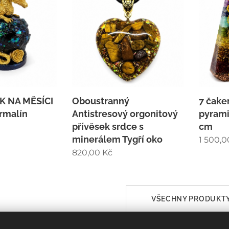
K NA MĚSÍCI
Oboustranný
7 čake
urmalín
Antistresový orgonitový
pyrami
přívěsek srdce s
cm
minerálem Tygří oko
1 500,0
820,00
Kč
VŠECHNY PRODUKT