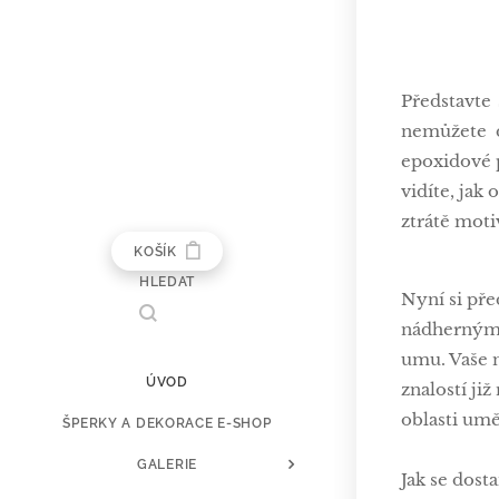
Představte
nemůžete d
epoxidové p
vidíte, jak 
ztrátě moti
KOŠÍK
HLEDAT
Nyní si pře
nádhernými
umu. Vaše 
ÚVOD
znalostí ji
oblasti umě
ŠPERKY A DEKORACE E-SHOP
GALERIE
Jak se dost