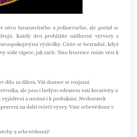
y v něco hmatatelného a jedinečného, ale pořád se
 zdrojů. Každý den prohlížíte nádherné výtvory z
 neuspokojivými výsledky. Cítíte se bezradně, když
vy stále tápete, jak začít. Tato frustrace může vést k
et dílo za dílem. Váš domov se rozjasní
vníka, ale jsou i hrdým odrazem vaší kreativity a
 vyjádření a možná i k podnikání. Nedostatek
řipraveni na další tvůrčí výzvy. Vaše sebevědomí v
spěchy a sebevědomí)?