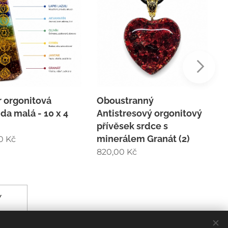
r orgonitová
Oboustranný
O
da malá - 10 x 4
Antistresový orgonitový
č
přívěsek srdce s
m
minerálem Granát (2)
0
Kč
6
820,00
Kč
Y