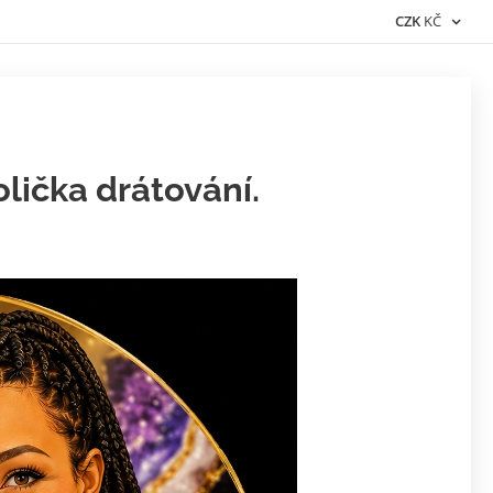
CZK
KČ
lička drátování.