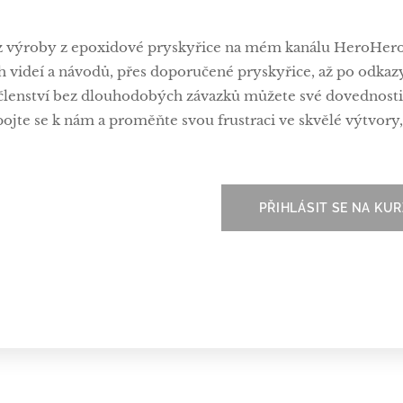
z výroby z epoxidové pryskyřice na mém kanálu HeroHero.
videí a návodů, přes doporučené pryskyřice, až po odkazy n
lenství bez dlouhodobých závazků můžete své dovednosti r
pojte se k nám a proměňte svou frustraci ve skvělé výtvory
PŘIHLÁSIT SE NA KU