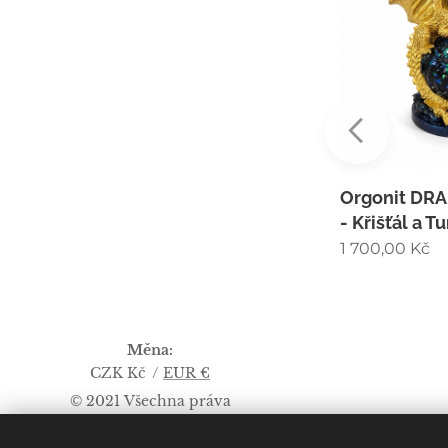
vý
Želva - Křišťál Ametyst
Orgonit DRA
vín 3,5
- Křišťál a T
1 500,00
Kč
1 700,00
Kč
Měna
CZK Kč
EUR €
© 2021 Všechna práva
vyhrazena