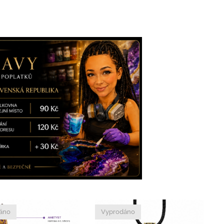
áno
Vyprodáno