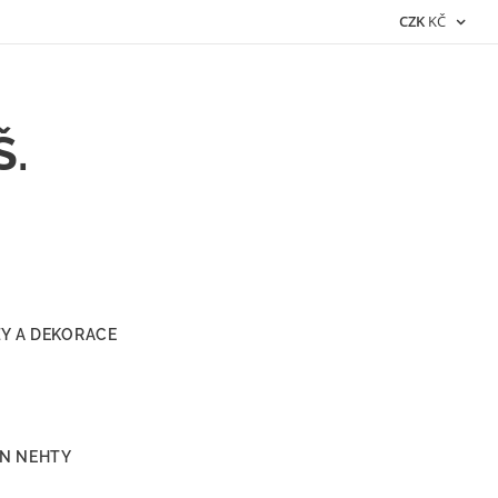
CZK
KČ
Š.
ZY A DEKORACE
ON NEHTY