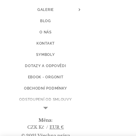
GALERIE
BLOG
O NÁS
KONTAKT
SYMBOLY
DOTAZY A ODPOVĚDI
EBOOK - ORGONIT
OBCHODNÍ PODMÍNKY
ODSTOUPENÍ OD SMLOUVY
CENY DOPRAVY
Měna
KOPIE Z ART BY L.Š.
CZK Kč
EUR €
© 2021 Všechna práva