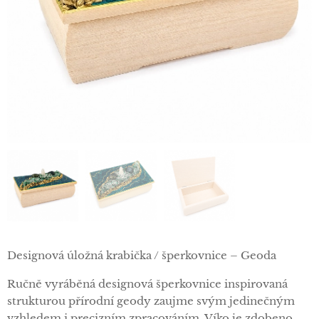
Designová úložná krabička / šperkovnice – Geoda
Ručně vyráběná designová šperkovnice inspirovaná
strukturou přírodní geody zaujme svým jedinečným
vzhledem i precizním zpracováním. Víko je zdobeno