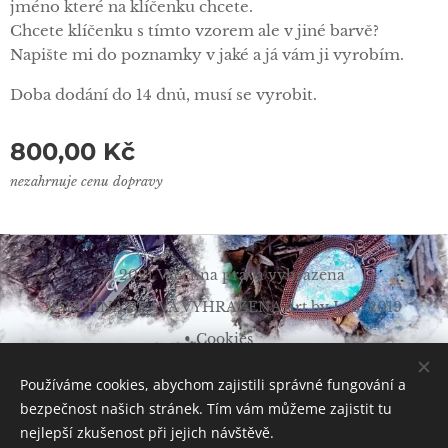
jméno které na klíčenku chcete.
Chcete klíčenku s tímto vzorem ale v jiné barvě?
Napište mi do poznamky v jaké a já vám ji vyrobím.
Doba dodání do 14 dnů, musí se vyrobit.
800,00
Kč
nezahrnuje cenu dopravy
© 2021 Všechna práva vyhrazena
VŠECHNA PRÁVA VYHRAZENA Art by L. Š. 2019
Cookies
Měna
Používáme cookies, abychom zajistili správné fungování a
CZK Kč
EUR €
bezpečnost našich stránek. Tím vám můžeme zajistit tu
nejlepší zkušenost při jejich návštěvě.