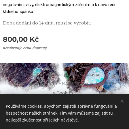
negativními vlivy, elektromagnetickým zářením a k navození
klidného spánku.
Doba dodání do 14 dnů, musí se vyrobit.
800,00
Kč
nezahrnuje cenu dopravy
© 2021 Všechna práva vyhrazena
VŠECHNA PRÁVA VYHRAZENA Art by L. Š. 2019
Cookies
Měna
Používáme cookies, abychom zajistili správné fungování a
CZK Kč
EUR €
bezpečnost našich stránek. Tím vám můžeme zajistit tu
nejlepší zkušenost při jejich návštěvě.