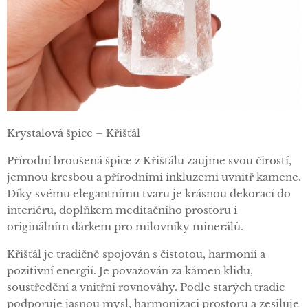
Krystalová špice – Křišťál
Přírodní broušená špice z Křišťálu zaujme svou čirostí,
jemnou kresbou a přírodními inkluzemi uvnitř kamene.
Díky svému elegantnímu tvaru je krásnou dekorací do
interiéru, doplňkem meditačního prostoru i
originálním dárkem pro milovníky minerálů.
Křišťál je tradičně spojován s čistotou, harmonií a
pozitivní energií. Je považován za kámen klidu,
soustředění a vnitřní rovnováhy. Podle starých tradic
podporuje jasnou mysl, harmonizaci prostoru a zesiluje