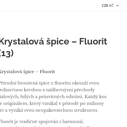
CZK
KČ
Krystalová špice – Fluorit
(13)
Krystalová špice – Fluorit
Přírodní broušená špice z fluoritu okouzlí svou
jedinečnou kresbou a nádhernými přechody
fialových, bílých a průsvitných odstínů. Každý kus
je originálem, který vznikal v přírodě po miliony
let a vyniká svou neopakovatelnou strukturou.
Fluorit je tradičně spojován s harmonií,