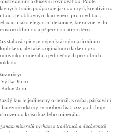
soustředěním a duševní rovnováhou. Podle
dávných tradic podporuje jasnou mysl, kreativitu a
intuici. Je oblíbeným kamenem pro meditaci,
relaxaci i jako elegantní dekorace, která vnese do
prostoru klidnou a příjemnou atmosféru.
Krystalová špice je nejen krásným přírodním
doplňkem, ale také originálním dárkem pro
milovníky minerálů a jedinečných přírodních
pokladů.
Rozměry:
• Výška: 9 cm
• Šířka: 2 cm
Každý kus je jedinečný originál. Kresba, páskování
a barevné odstíny se mohou lišit, což podtrhuje
přirozenou krásu každého minerálu.
Význam minerálů vychází z tradičních a duchovních