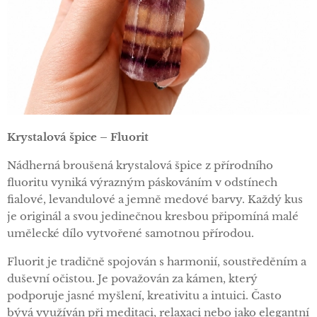
Krystalová špice – Fluorit
Nádherná broušená krystalová špice z přírodního
fluoritu vyniká výrazným páskováním v odstínech
fialové, levandulové a jemně medové barvy. Každý kus
je originál a svou jedinečnou kresbou připomíná malé
umělecké dílo vytvořené samotnou přírodou.
Fluorit je tradičně spojován s harmonií, soustředěním a
duševní očistou. Je považován za kámen, který
podporuje jasné myšlení, kreativitu a intuici. Často
bývá využíván při meditaci, relaxaci nebo jako elegantní