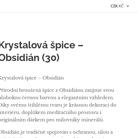
CZK
KČ
Krystalová špice –
Obsidián (30)
Krystalová špice – Obsidián
Přírodní broušená špice z Obsidiánu zaujme svou
hlubokou černou barvou a elegantním vzhledem.
Díky svému štíhlému tvaru je krásnou dekorací do
interiéru, doplňkem meditačního prostoru i
originálním dárkem pro milovníky minerálů.
Obsidián je tradičně spojován s ochranou, silou a