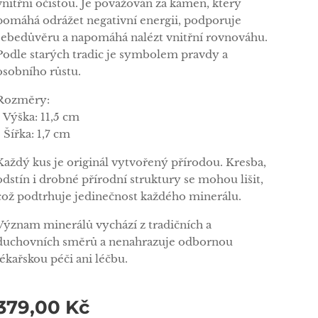
vnitřní očistou. Je považován za kámen, který
pomáhá odrážet negativní energii, podporuje
sebedůvěru a napomáhá nalézt vnitřní rovnováhu.
Podle starých tradic je symbolem pravdy a
osobního růstu.
Rozměry:
• Výška: 11,5 cm
• Šířka: 1,7 cm
Každý kus je originál vytvořený přírodou. Kresba,
odstín i drobné přírodní struktury se mohou lišit,
což podtrhuje jedinečnost každého minerálu.
Význam minerálů vychází z tradičních a
duchovních směrů a nenahrazuje odbornou
lékařskou péči ani léčbu.
379,00
Kč