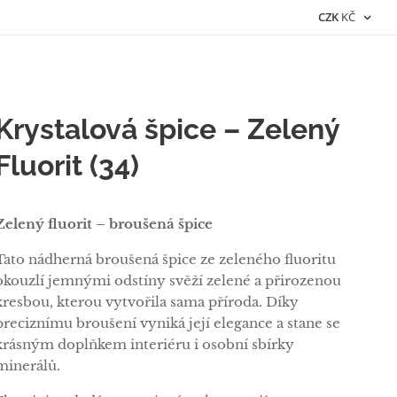
CZK
KČ
Krystalová špice – Zelený
Fluorit (34)
Zelený fluorit – broušená špice
Tato nádherná broušená špice ze zeleného fluoritu
okouzlí jemnými odstíny svěží zelené a přirozenou
kresbou, kterou vytvořila sama příroda. Díky
preciznímu broušení vyniká její elegance a stane se
krásným doplňkem interiéru i osobní sbírky
minerálů.