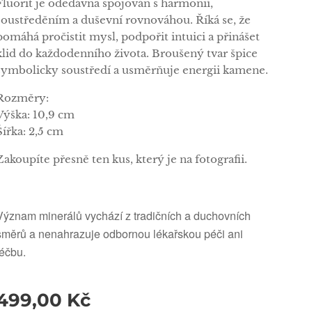
Fluorit je odedávna spojován s harmonií,
soustředěním a duševní rovnováhou. Říká se, že
pomáhá pročistit mysl, podpořit intuici a přinášet
klid do každodenního života. Broušený tvar špice
symbolicky soustředí a usměrňuje energii kamene.
Rozměry:
Výška: 10,9 cm
Šířka: 2,5 cm
Zakoupíte přesně ten kus, který je na fotografii.
Význam minerálů vychází z tradičních a duchovních
směrů a nenahrazuje odbornou lékařskou péči ani
léčbu.
499,00
Kč