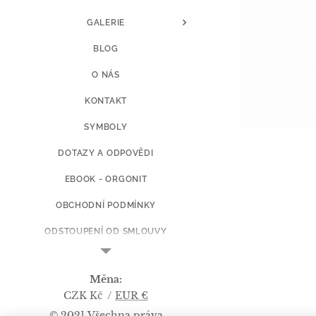
GALERIE
BLOG
O NÁS
KONTAKT
SYMBOLY
DOTAZY A ODPOVĚDI
EBOOK - ORGONIT
OBCHODNÍ PODMÍNKY
ODSTOUPENÍ OD SMLOUVY
CENY DOPRAVY
Měna
KOPIE Z ART BY L.Š.
CZK Kč
EUR €
© 2021 Všechna práva