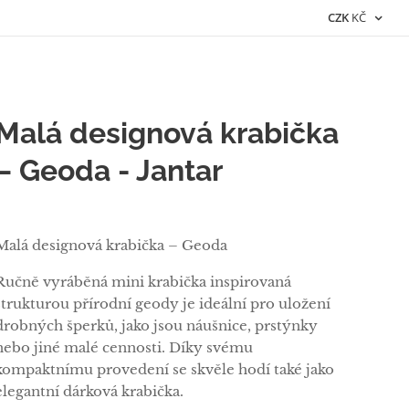
CZK
KČ
Malá designová krabička
– Geoda - Jantar
Malá designová krabička – Geoda
Ručně vyráběná mini krabička inspirovaná
strukturou přírodní geody je ideální pro uložení
drobných šperků, jako jsou náušnice, prstýnky
nebo jiné malé cennosti. Díky svému
kompaktnímu provedení se skvěle hodí také jako
elegantní dárková krabička.