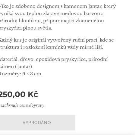
Víko je zdobeno designem s kamenem Jantar, který
vyniká svou teplou zlatavě medovou barvou a
přírodní hloubkou, připomínající zkamenělou
pryskyřici plnou světla.
Každý kus je originál vytvořený ruční prací, kde se
struktura i rozložení kamínků vždy mírně liší.
Materiál: dřevo, epoxidová pryskyřice, přírodní
kámen (Jantar)
Rozměry: 6 × 3 cm.
250,00
Kč
nezahrnuje cenu dopravy
VYPRODÁNO