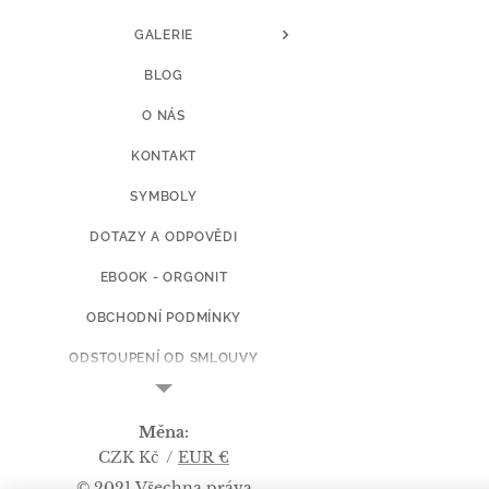
GALERIE
BLOG
O NÁS
KONTAKT
SYMBOLY
DOTAZY A ODPOVĚDI
EBOOK - ORGONIT
OBCHODNÍ PODMÍNKY
ODSTOUPENÍ OD SMLOUVY
CENY DOPRAVY
Měna
KOPIE Z ART BY L.Š.
CZK Kč
EUR €
© 2021 Všechna práva