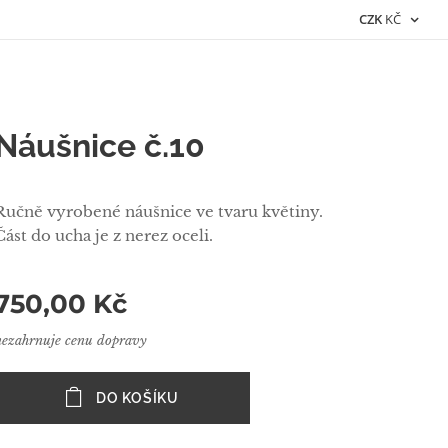
CZK
KČ
Náušnice č.10
Ručně vyrobené náušnice ve tvaru květiny.
Část do ucha je z nerez oceli.
750,00
Kč
nezahrnuje cenu dopravy
DO KOŠÍKU