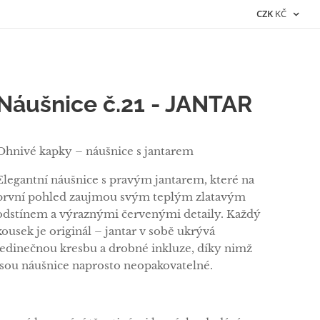
CZK
KČ
Náušnice č.21 - JANTAR
Ohnivé kapky – náušnice s jantarem
Elegantní náušnice s pravým jantarem, které na
první pohled zaujmou svým teplým zlatavým
odstínem a výraznými červenými detaily. Každý
kousek je originál – jantar v sobě ukrývá
jedinečnou kresbu a drobné inkluze, díky nimž
jsou náušnice naprosto neopakovatelné.