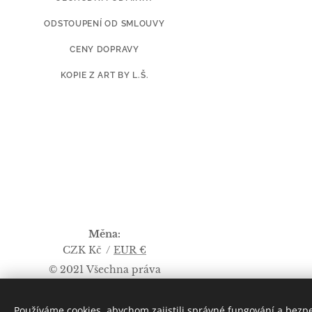
ODSTOUPENÍ OD SMLOUVY
CENY DOPRAVY
KOPIE Z ART BY L.Š.
Měna
CZK Kč
EUR €
© 2021 Všechna práva
vyhrazena
VŠECHNA PRÁVA VYHRAZENA
Používáme cookies, abychom zajistili správné fungování a bezp