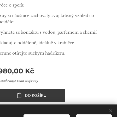
Péče o šperk.
Aby si náušnice zachovaly svůj krásný vzhled co
nejdéle:
vyhněte se kontaktu s vodou, parfémem a chemií
skladujte odděleně, ideálně v krabičce
jemně otírejte suchým hadříkem.
980,00
Kč
nezahrnuje cenu dopravy
DO KOŠÍKU