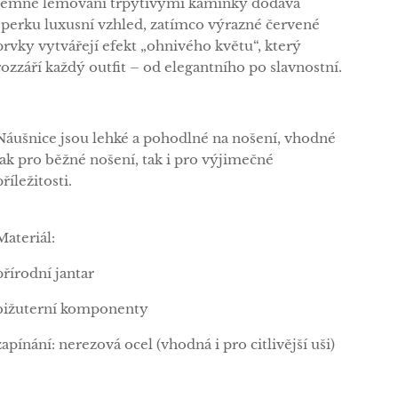
Jemné lemování třpytivými kamínky dodává
šperku luxusní vzhled, zatímco výrazné červené
prvky vytvářejí efekt „ohnivého květu“, který
rozzáří každý outfit – od elegantního po slavnostní.
Náušnice jsou lehké a pohodlné na nošení, vhodné
jak pro běžné nošení, tak i pro výjimečné
příležitosti.
Materiál:
přírodní jantar
bižuterní komponenty
zapínání: nerezová ocel (vhodná i pro citlivější uši)