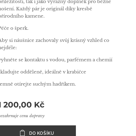
příležitosti, tak i jako výrazný doplněk pro běžné
nošení. Každý pár je originál díky kresbě
přírodního kamene.
Péče o šperk.
Aby si náušnice zachovaly svůj krásný vzhled co
nejdéle:
vyhněte se kontaktu s vodou, parfémem a chemií
skladujte odděleně, ideálně v krabičce
jemně otírejte suchým hadříkem.
1 200,00
Kč
nezahrnuje cenu dopravy
DO KOŠÍKU