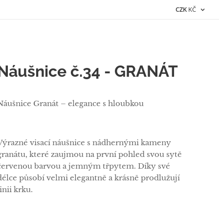
CZK
KČ
Náušnice č.34 - GRANÁT
Náušnice Granát – elegance s hloubkou
Výrazné visací náušnice s nádhernými kameny
granátu, které zaujmou na první pohled svou sytě
červenou barvou a jemným třpytem. Díky své
délce působí velmi elegantně a krásně prodlužují
linii krku.