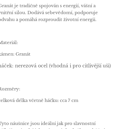
Granát je tradičně spojován s energií, vášní a
vnitřní silou. Dodává sebevědomí, podporuje
odvahu a pomáhá rozproudit životní energii.
Materiál:
kámen: Granát
háček: nerezová ocel (vhodná i pro citlivější uši)
Rozměry:
celková délka včetně háčku: cca 7 cm
Tyto náušnice jsou ideální jak pro slavnostní