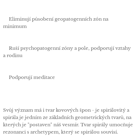
✅Eliminují působení geopatogenních zón na
minimum
✅Ruší psychopatogenní zóny a pole, podporují vztahy
a rodinu
✅Podporují meditace
Svůj význam má i tvar kovových špon - je spirálovitý a
spirála je jedním ze základních geometrických tvarů, na
kterých je "postaven" náš vesmír. Tvar spirály umocňuje
rezonanci s archetypem, který se spirálou souvisí.