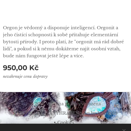
Orgon je vědomý a disponuje inteligencí. Orgonit a
jeho čistící schopnosti k sobě přitahuje elementární
bytosti přírody. I proto platí, že "orgonit má rád dobré
lidi", a pokud si k němu dokážeme najít osobní vztah,
bude nám fungovat ještě lépe a více.
950,00
Kč
nezahrnuje cenu dopravy
© 2021 Všechna práva vyhrazena
VŠECHNA PRÁVA VYHRAZENA Art by L. Š. 2019
Cookies