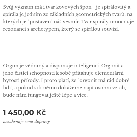
Svůj význam má i tvar kovových špon - je spirálovitý a
spirála je jedním ze základních geometrických tvarů, na
kterých je "postaven" náš vesmír. Tvar spirály umocňuje
rezonanci s archetypem, který se spirálou souvisí.
Orgon je vědomý a disponuje inteligencí. Orgonit a
jeho čistící schopnosti k sobě přitahuje elementární
bytosti přírody. I proto platí, že "orgonit má rád dobré
lidi", a pokud si k němu dokážeme najít osobní vztah,
bude nám fungovat ještě lépe a více.
1 450,00
Kč
nezahrnuje cenu dopravy