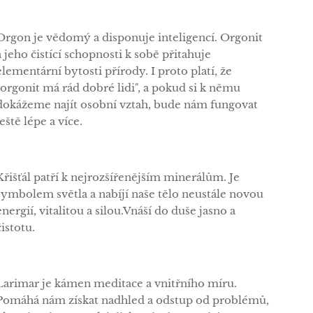
Orgon je vědomý a disponuje inteligencí. Orgonit
a jeho čistící schopnosti k sobě přitahuje
elementární bytosti přírody. I proto platí, že
"orgonit má rád dobré lidi", a pokud si k němu
dokážeme najít osobní vztah, bude nám fungovat
ještě lépe a více.
Křišťál patří k nejrozšířenějším minerálům. Je
symbolem světla a nabíjí naše tělo neustále novou
energií, vitalitou a silou.Vnáší do duše jasno a
čistotu.
Larimar je kámen meditace a vnitřního míru.
Pomáhá nám získat nadhled a odstup od problémů,