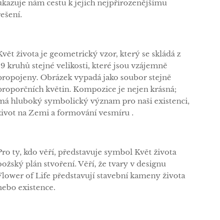
ukazuje nám cestu k jejich nejpřirozenějšímu
řešení.
Květ života je geometrický vzor, ​​který se skládá z
19 kruhů stejné velikosti, které jsou vzájemně
propojeny. Obrázek vypadá jako soubor stejně
proporčních květin. Kompozice je nejen krásná;
má hluboký symbolický význam pro naši existenci,
život na Zemi a formování vesmíru .
Pro ty, kdo věří, představuje symbol Květ života
božský plán stvoření. Věří, že tvary v designu
Flower of Life představují stavební kameny života
nebo existence.