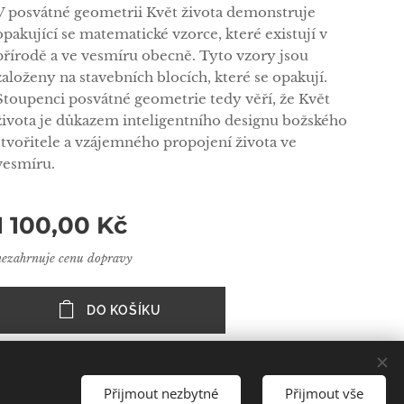
V posvátné geometrii Květ života demonstruje
opakující se matematické vzorce, které existují v
přírodě a ve vesmíru obecně. Tyto vzory jsou
založeny na stavebních blocích, které se opakují.
Stoupenci posvátné geometrie tedy věří, že Květ
života je důkazem inteligentního designu božského
stvořitele a vzájemného propojení života ve
vesmíru.
1 100,00
Kč
nezahrnuje cenu dopravy
DO KOŠÍKU
Přijmout nezbytné
Přijmout vše