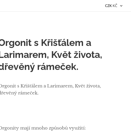
CZK
KČ
Orgonit s Křišťálem a
Larimarem, Květ života,
dřevěný rámeček.
Orgonit s Křišťálem a Larimarem, Květ života,
dřevěný rámeček.
Orgonity mají mnoho způsobů využití: