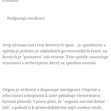
a rodinu
✅Podporují meditace
Svůj význam má i tvar kovových špon - je spirálovitý a
spirála je jedním ze základních geometrických tvarů, na
kterých je "postaven" náš vesmír. Tvar spirály umocňuje
rezonanci s archetypem, který se spirálou souvisí.
Orgon je vědomý a disponuje inteligencí. Orgonit a
jeho čistící schopnosti k sobě přitahuje elementární
bytosti přírody. I proto platí, že "orgonit má rád dobré
lidi", a pokud si k němu dokážeme najít osobní vztah,