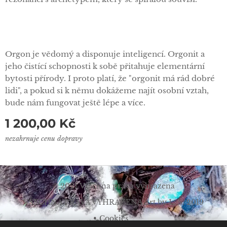
Orgon je vědomý a disponuje inteligencí. Orgonit a
jeho čistící schopnosti k sobě přitahuje elementární
bytosti přírody. I proto platí, že "orgonit má rád dobré
lidi", a pokud si k němu dokážeme najít osobní vztah,
bude nám fungovat ještě lépe a více.
1 200,00
Kč
nezahrnuje cenu dopravy
© 2021 Všechna práva vyhrazena
VŠECHNA PRÁVA VYHRAZENA Art by L. Š. 2019
Cookies