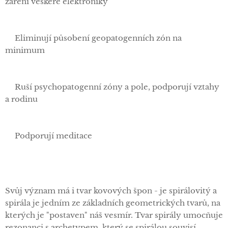
záření veškeré elektroniky
✅Eliminují působení geopatogenních zón na
minimum
✅Ruší psychopatogenní zóny a pole, podporují vztahy
a rodinu
✅Podporují meditace
Svůj význam má i tvar kovových špon - je spirálovitý a
spirála je jedním ze základních geometrických tvarů, na
kterých je "postaven" náš vesmír. Tvar spirály umocňuje
rezonanci s archetypem, který se spirálou souvisí.