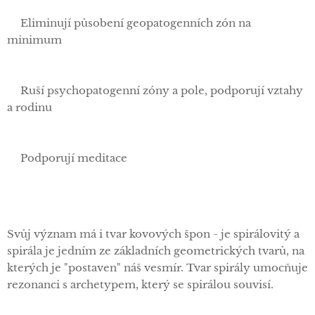
✅Eliminují působení geopatogenních zón na
minimum
✅Ruší psychopatogenní zóny a pole, podporují vztahy
a rodinu
✅Podporují meditace
Svůj význam má i tvar kovových špon - je spirálovitý a
spirála je jedním ze základních geometrických tvarů, na
kterých je "postaven" náš vesmír. Tvar spirály umocňuje
rezonanci s archetypem, který se spirálou souvisí.