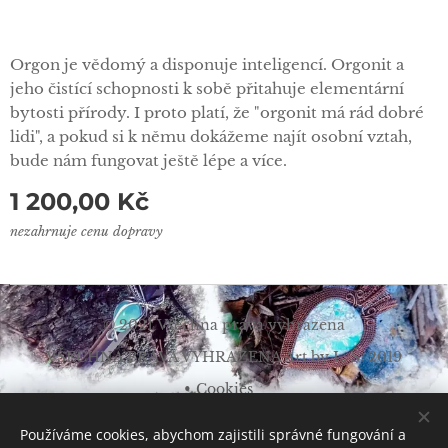
Orgon je vědomý a disponuje inteligencí. Orgonit a
jeho čistící schopnosti k sobě přitahuje elementární
bytosti přírody. I proto platí, že "orgonit má rád dobré
lidi", a pokud si k němu dokážeme najít osobní vztah,
bude nám fungovat ještě lépe a více.
1 200,00
Kč
nezahrnuje cenu dopravy
© 2021 Všechna práva vyhrazena
VŠECHNA PRÁVA VYHRAZENA Art by L. Š. 2019
Cookies
Měna
Používáme cookies, abychom zajistili správné fungování a