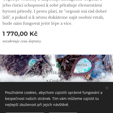
jeho čistící schopnosti k sobě přitahuje elementární
bytosti přírody. I proto platí, že "orgonit má rád dobré
lidi", a pokud si k němu dokážeme najít osobní vztah,
bude nám fungovat ještě lépe a více.
1 770,00
Kč
nezahrnuje cenu dopravy
© 2021 Všechna práva vyhrazena
VŠECHNA PRÁVA VYHRAZENA Art by L. Š. 2019
Cookies
Měna
Používáme cookies, abychom zajistili správné fungování a
CZK Kč
EUR €
bezpečnost našich stránek. Tím vám můžeme zajistit tu
nejlepší zkušenost při jejich návštěvě.