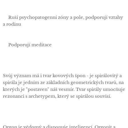
✅Ruší psychopatogenní zóny a pole, podporují vztahy
a rodinu
✅Podporují meditace
Svůj význam má i tvar kovových špon - je spirálovitý a
spirála je jedním ze základních geometrických tvarů, na
kterých je "postaven" náš vesmír. Tvar spirály umocňuje
rezonanci s archetypem, který se spirálou souvisí.
Orgon je vědomý a disponuje inteligencí. Orgonit a