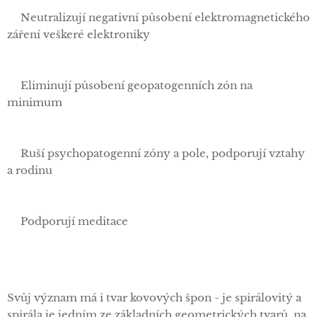
✅Neutralizují negativní působení elektromagnetického
záření veškeré elektroniky
✅Eliminují působení geopatogenních zón na
minimum
✅Ruší psychopatogenní zóny a pole, podporují vztahy
a rodinu
✅Podporují meditace
Svůj význam má i tvar kovových špon - je spirálovitý a
spirála je jedním ze základních geometrických tvarů, na