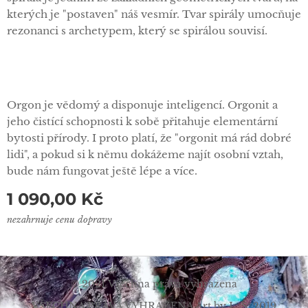
kterých je "postaven" náš vesmír. Tvar spirály umocňuje
rezonanci s archetypem, který se spirálou souvisí.
Orgon je vědomý a disponuje inteligencí. Orgonit a
jeho čistící schopnosti k sobě přitahuje elementární
bytosti přírody. I proto platí, že "orgonit má rád dobré
lidi", a pokud si k němu dokážeme najít osobní vztah,
bude nám fungovat ještě lépe a více.
1 090,00
Kč
nezahrnuje cenu dopravy
© 2021 Všechna práva vyhrazena
VŠECHNA PRÁVA VYHRAZENA Art by L. Š. 2019