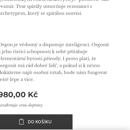
vesmír. Tvar spirály umocňuje rezonanci s
archetypem, který se spirálou souvisí.
Orgon je vědomý a disponuje inteligencí. Orgonit
a jeho čistící schopnosti k sobě přitahuje
elementární bytosti přírody. I proto platí, že
"orgonit má rád dobré lidi", a pokud si k němu
dokážeme najít osobní vztah, bude nám fungovat
ještě lépe a více.
980,00
Kč
nezahrnuje cenu dopravy
DO KOŠÍKU