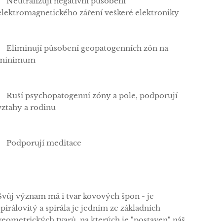
✅Neutralizují negativní působení
elektromagnetického záření veškeré elektroniky
✅Eliminují působení geopatogenních zón na
minimum
✅Ruší psychopatogenní zóny a pole, podporují
vztahy a rodinu
✅Podporují meditace
Svůj význam má i tvar kovových špon - je
spirálovitý a spirála je jedním ze základních
geometrických tvarů, na kterých je "postaven" náš