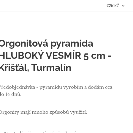
CZK
KČ
Orgonitová pyramida
HLUBOKÝ VESMÍR 5 cm -
Křišťál, Turmalín
Předobjednávka - pyramidu vyrobím a dodám cca
do 14 dnů.
Orgonity mají mnoho způsobů využití: