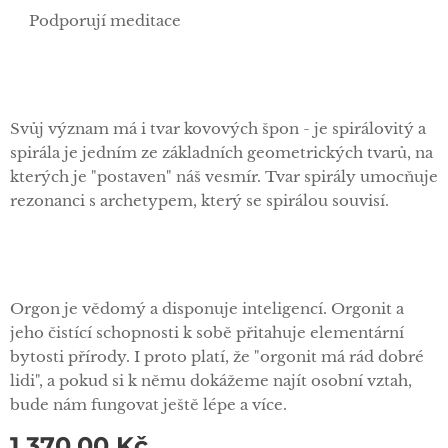
✅Podporují meditace
Svůj význam má i tvar kovových špon - je spirálovitý a
spirála je jedním ze základních geometrických tvarů, na
kterých je "postaven" náš vesmír. Tvar spirály umocňuje
rezonanci s archetypem, který se spirálou souvisí.
Orgon je vědomý a disponuje inteligencí. Orgonit a
jeho čistící schopnosti k sobě přitahuje elementární
bytosti přírody. I proto platí, že "orgonit má rád dobré
lidi", a pokud si k němu dokážeme najít osobní vztah,
bude nám fungovat ještě lépe a více.
1 370,00
Kč