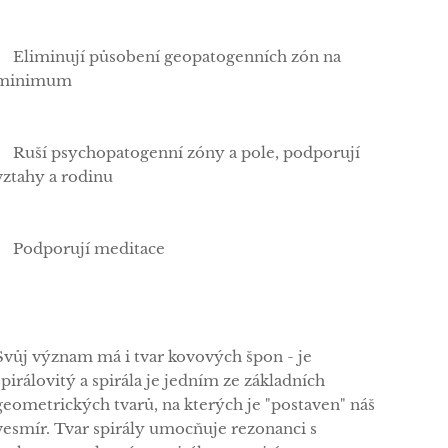
✅Eliminují působení geopatogenních zón na
minimum
✅Ruší psychopatogenní zóny a pole, podporují
vztahy a rodinu
✅Podporují meditace
Svůj význam má i tvar kovových špon - je
spirálovitý a spirála je jedním ze základních
geometrických tvarů, na kterých je "postaven" náš
vesmír. Tvar spirály umocňuje rezonanci s