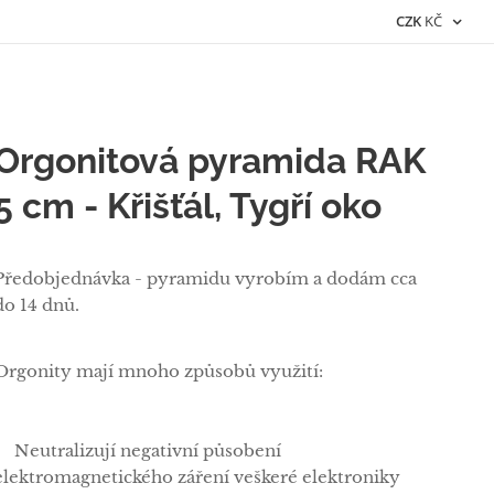
CZK
KČ
Orgonitová pyramida RAK
5 cm - Křišťál, Tygří oko
Předobjednávka - pyramidu vyrobím a dodám cca
do 14 dnů.
Orgonity mají mnoho způsobů využití:
✅Neutralizují negativní působení
elektromagnetického záření veškeré elektroniky