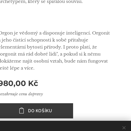
archetypem, který se spirálou souvisí.
Orgon je vědomý a disponuje inteligencí. Orgonit
a jeho čistící schopnosti k sobě přitahuje
elementární bytosti přírody. I proto platí, že
"orgonit má rád dobré lidi", a pokud si k němu
dokážeme najít osobní vztah, bude nám fungovat
ještě lépe a více.
980,00
Kč
nezahrnuje cenu dopravy
DO KOŠÍKU