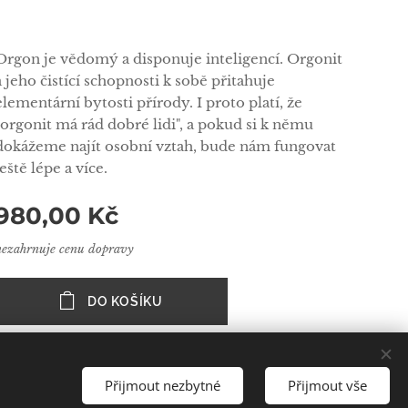
Orgon je vědomý a disponuje inteligencí. Orgonit
a jeho čistící schopnosti k sobě přitahuje
elementární bytosti přírody. I proto platí, že
"orgonit má rád dobré lidi", a pokud si k němu
dokážeme najít osobní vztah, bude nám fungovat
ještě lépe a více.
980,00
Kč
nezahrnuje cenu dopravy
DO KOŠÍKU
Přijmout nezbytné
Přijmout vše