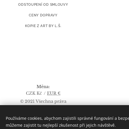
ODSTOUPENÍ OD SMLOUVY
CENY DOPRAVY
KOPIE Z ART BY L.Š.
Měna
CZK Kč
EUR €
© 2021 Všechna práva
vyhrazena
VŠECHNA PRÁVA VYHRAZENA
Používáme cookies, abychom zajistili správné fungování a bezp
Art by L. Š. 2019
můžeme zajistit tu nejlepší zkušenost při jejich návštěvě.