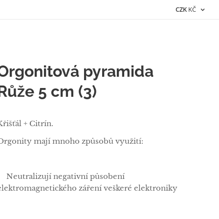
CZK
KČ
Orgonitová pyramida
Růže 5 cm (3)
Křišťál + Citrín.
Orgonity mají mnoho způsobů využití:
✅Neutralizují negativní působení
elektromagnetického záření veškeré elektroniky