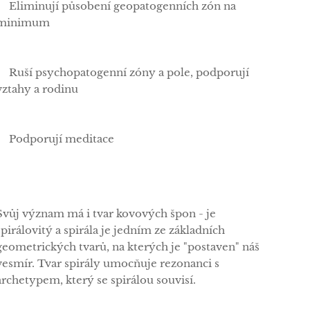
✅Eliminují působení geopatogenních zón na
minimum
✅Ruší psychopatogenní zóny a pole, podporují
vztahy a rodinu
✅Podporují meditace
Svůj význam má i tvar kovových špon - je
spirálovitý a spirála je jedním ze základních
geometrických tvarů, na kterých je "postaven" náš
vesmír. Tvar spirály umocňuje rezonanci s
archetypem, který se spirálou souvisí.