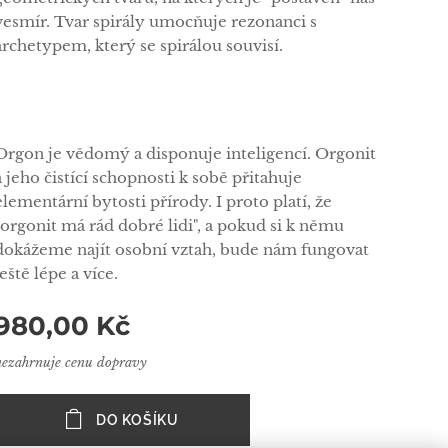
vesmír. Tvar spirály umocňuje rezonanci s
archetypem, který se spirálou souvisí.
Orgon je vědomý a disponuje inteligencí. Orgonit
a jeho čistící schopnosti k sobě přitahuje
elementární bytosti přírody. I proto platí, že
"orgonit má rád dobré lidi", a pokud si k němu
dokážeme najít osobní vztah, bude nám fungovat
ještě lépe a více.
980,00
Kč
nezahrnuje cenu dopravy
DO KOŠÍKU