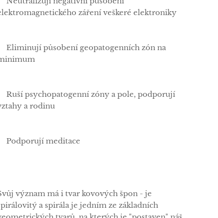
✅Neutralizují negativní působení
elektromagnetického záření veškeré elektroniky
✅Eliminují působení geopatogenních zón na
minimum
✅Ruší psychopatogenní zóny a pole, podporují
vztahy a rodinu
✅Podporují meditace
Svůj význam má i tvar kovových špon - je
spirálovitý a spirála je jedním ze základních
geometrických tvarů, na kterých je "postaven" náš