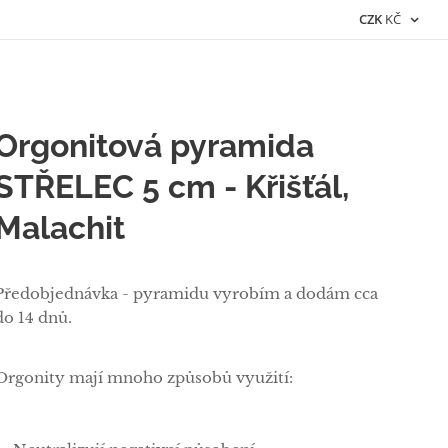
CZK
KČ
Orgonitová pyramida
STŘELEC 5 cm - Křišťál,
Malachit
Předobjednávka - pyramidu vyrobím a dodám cca
do 14 dnů.
Orgonity mají mnoho způsobů využití: