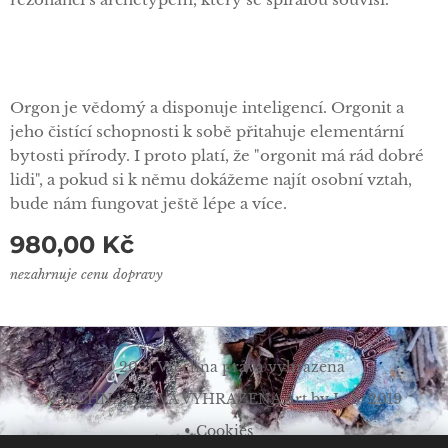
Orgon je vědomý a disponuje inteligencí. Orgonit a
jeho čistící schopnosti k sobě přitahuje elementární
bytosti přírody. I proto platí, že "orgonit má rád dobré
lidi", a pokud si k němu dokážeme najít osobní vztah,
bude nám fungovat ještě lépe a více.
980,00
Kč
nezahrnuje cenu dopravy
© 2021 Všechna práva vyhrazena
VŠECHNA PRÁVA VYHRAZENA Art by L. Š. 2019
Cookies