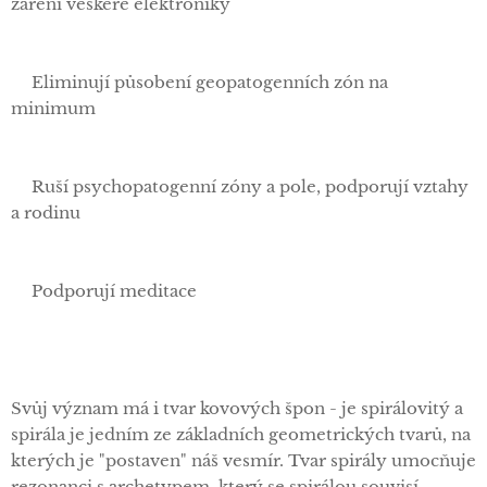
záření veškeré elektroniky
✅Eliminují působení geopatogenních zón na
minimum
✅Ruší psychopatogenní zóny a pole, podporují vztahy
a rodinu
✅Podporují meditace
Svůj význam má i tvar kovových špon - je spirálovitý a
spirála je jedním ze základních geometrických tvarů, na
kterých je "postaven" náš vesmír. Tvar spirály umocňuje
rezonanci s archetypem, který se spirálou souvisí.