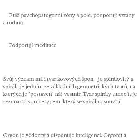
✅Ruší psychopatogenní zóny a pole, podporují vztahy
a rodinu
✅Podporují meditace
Svůj význam má i tvar kovových špon - je spirálovitý a
spirála je jedním ze základních geometrických tvarů, na
kterých je "postaven" náš vesmír. Tvar spirály umocňuje
rezonanci s archetypem, který se spirálou souvisí.
Orgon je vědomý a disponuje inteligencí. Orgonit a