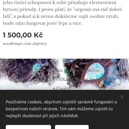
jeho čistící schopnosti k sobě přitahuje elementární
bytosti přírody. I proto platí, že "orgonit má rád dobré
lidi", a pokud si k němu dokážeme najít osobní vztah,
bude nám fungovat ještě lépe a více.
1 500,00
Kč
nezahrnuje cenu dopravy
© 2021 Všechna práva vyhrazena
VŠECHNA PRÁVA VYHRAZENA Art by L. Š. 2019
Cookies
Měna
Používáme cookies, abychom zajistili správné fungování a
CZK Kč
EUR €
bezpečnost našich stránek. Tím vám můžeme zajistit tu
nejlepší zkušenost při jejich návštěvě.