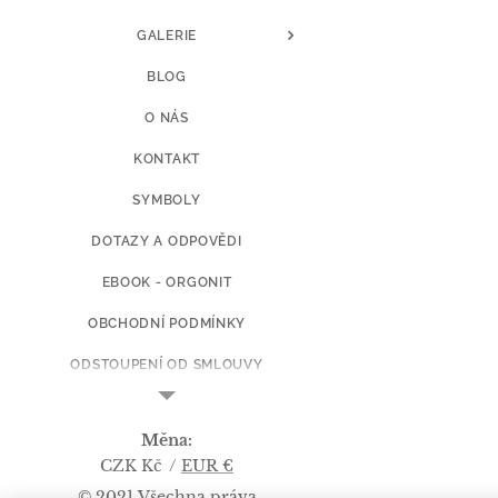
GALERIE
BLOG
O NÁS
KONTAKT
SYMBOLY
DOTAZY A ODPOVĚDI
EBOOK - ORGONIT
OBCHODNÍ PODMÍNKY
ODSTOUPENÍ OD SMLOUVY
CENY DOPRAVY
Měna
KOPIE Z ART BY L.Š.
CZK Kč
EUR €
© 2021 Všechna práva