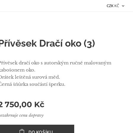
CZK
KČ
Přívěsek Dračí oko (3)
Přívěsek dračí oko s autorským ručně malovaným
kabošonem oko.
Drátek leštěná surová měd.
Černá šňůrka součástí šperku.
2 750,00
Kč
nezahrnuje cenu dopravy
DO KOŠÍKU