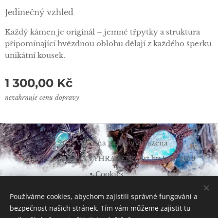
Jedinečný vzhled
Každý kámen je originál – jemné třpytky a struktura
připomínající hvězdnou oblohu dělají z každého šperku
unikátní kousek.
1 300,00
Kč
nezahrnuje cenu dopravy
© 2021 Všechna práva vyhrazena
VŠECHNA PRÁVA VYHRAZENA Art by L. Š. 2019
Cookies
Měna
Používáme cookies, abychom zajistili správné fungování a
CZK Kč
EUR €
bezpečnost našich stránek. Tím vám můžeme zajistit tu