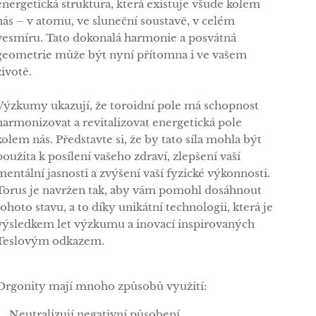
energetická struktura, která existuje všude kolem
nás – v atomu, ve sluneční soustavě, v celém
vesmíru. Tato dokonalá harmonie a posvátná
geometrie může být nyní přítomna i ve vašem
životě.
Výzkumy ukazují, že toroidní pole má schopnost
harmonizovat a revitalizovat energetická pole
kolem nás. Představte si, že by tato síla mohla být
použita k posílení vašeho zdraví, zlepšení vaší
mentální jasnosti a zvýšení vaší fyzické výkonnosti.
Torus je navržen tak, aby vám pomohl dosáhnout
tohoto stavu, a to díky unikátní technologii, která je
výsledkem let výzkumu a inovací inspirovaných
Teslovým odkazem.
Orgonity mají mnoho způsobů využití:
✅Neutralizují negativní působení