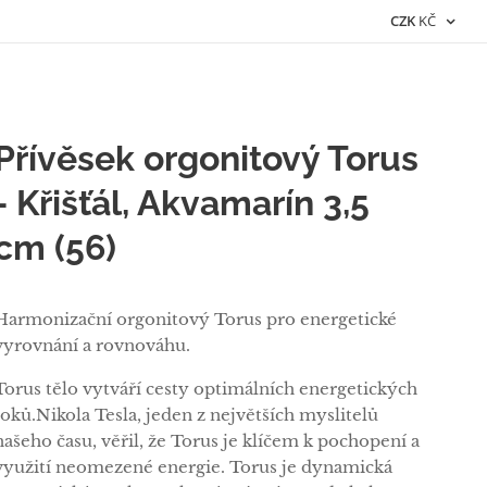
CZK
KČ
Přívěsek orgonitový Torus
- Křišťál, Akvamarín 3,5
cm (56)
Harmonizační orgonitový Torus pro energetické
vyrovnání a rovnováhu.
Torus tělo vytváří cesty optimálních energetických
toků.Nikola Tesla, jeden z největších myslitelů
našeho času, věřil, že Torus je klíčem k pochopení a
využití neomezené energie. Torus je dynamická