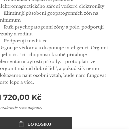
elektromagnetického záření veškeré elektroniky
✅Eliminují působení geopatogenních zón na
minimum
✅Ruší psychopatogenní zóny a pole, podporují
vztahy a rodinu
✅Podporují meditace
Orgon je vědomý a disponuje inteligencí. Orgonit
a jeho čistící schopnosti k sobě přitahuje
elementární bytosti přírody. I proto platí, že
"orgonit má rád dobré lidi", a pokud si k němu
dokážeme najít osobní vztah, bude nám fungovat
ještě lépe a více.
1 720,00
Kč
nezahrnuje cenu dopravy
DO KOŠÍKU