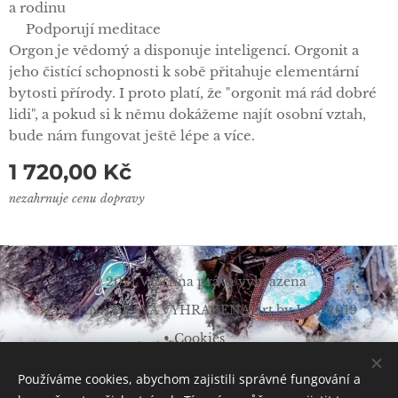
a rodinu
✅Podporují meditace
Orgon je vědomý a disponuje inteligencí. Orgonit a
jeho čistící schopnosti k sobě přitahuje elementární
bytosti přírody. I proto platí, že "orgonit má rád dobré
lidi", a pokud si k němu dokážeme najít osobní vztah,
bude nám fungovat ještě lépe a více.
1 720,00
Kč
nezahrnuje cenu dopravy
© 2021 Všechna práva vyhrazena
VŠECHNA PRÁVA VYHRAZENA Art by L. Š. 2019
Cookies
Měna
Používáme cookies, abychom zajistili správné fungování a
CZK Kč
EUR €