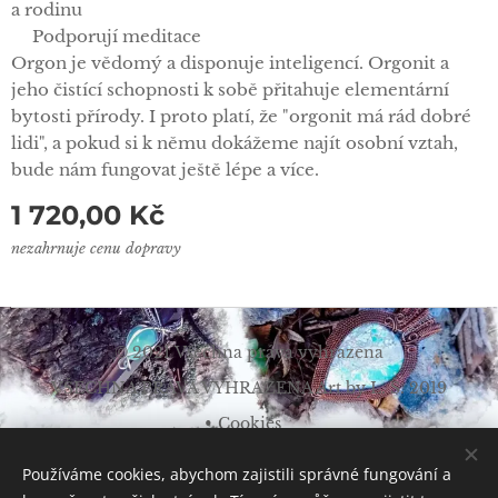
a rodinu
✅Podporují meditace
Orgon je vědomý a disponuje inteligencí. Orgonit a
jeho čistící schopnosti k sobě přitahuje elementární
bytosti přírody. I proto platí, že "orgonit má rád dobré
lidi", a pokud si k němu dokážeme najít osobní vztah,
bude nám fungovat ještě lépe a více.
1 720,00
Kč
nezahrnuje cenu dopravy
© 2021 Všechna práva vyhrazena
VŠECHNA PRÁVA VYHRAZENA Art by L. Š. 2019
Cookies
Měna
Používáme cookies, abychom zajistili správné fungování a
CZK Kč
EUR €