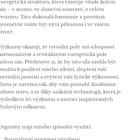
energetická struktura, která existuje všude kolem
nás – v atomu, ve sluneční soustavě, v celém
vesmíru. Tato dokonalá harmonie a posvátná
geometrie může být nyní přítomna i ve vašem
životě.
Výzkumy ukazují, že toroidní pole má schopnost
harmonizovat a revitalizovat energetická pole
kolem nás. Představte si, že by tato síla mohla být
použita k posílení vašeho zdraví, zlepšení vaší
mentální jasnosti a zvýšení vaší fyzické výkonnosti.
Torus je navržen tak, aby vám pomohl dosáhnout
tohoto stavu, a to díky unikátní technologii, která je
výsledkem let výzkumu a inovací inspirovaných
Teslovým odkazem.
Orgonity mají mnoho způsobů využití:
✅Neutralizují negativní působení