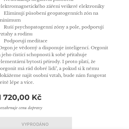
elektromagnetického záření veškeré elektroniky
✅Eliminují působení geopatogenních zón na
minimum
✅Ruší psychopatogenní zóny a pole, podporují
vztahy a rodinu
✅Podporují meditace
Orgon je vědomý a disponuje inteligencí. Orgonit
a jeho čistící schopnosti k sobě přitahuje
elementární bytosti přírody. I proto platí, že
"orgonit má rád dobré lidi", a pokud si k němu
dokážeme najít osobní vztah, bude nám fungovat
ještě lépe a více.
1 720,00
Kč
nezahrnuje cenu dopravy
VYPRODÁNO