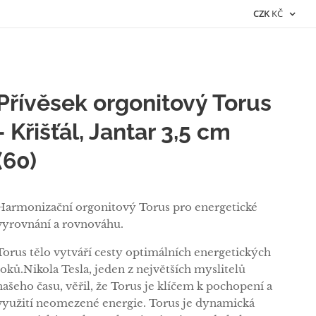
CZK
KČ
Přívěsek orgonitový Torus
- Křišťál, Jantar 3,5 cm
(60)
Harmonizační orgonitový Torus pro energetické
vyrovnání a rovnováhu.
Torus tělo vytváří cesty optimálních energetických
toků.Nikola Tesla, jeden z největších myslitelů
našeho času, věřil, že Torus je klíčem k pochopení a
využití neomezené energie. Torus je dynamická