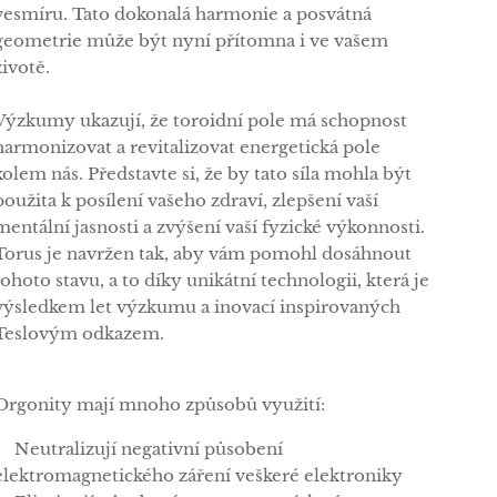
vesmíru. Tato dokonalá harmonie a posvátná
geometrie může být nyní přítomna i ve vašem
životě.
Výzkumy ukazují, že toroidní pole má schopnost
harmonizovat a revitalizovat energetická pole
kolem nás. Představte si, že by tato síla mohla být
použita k posílení vašeho zdraví, zlepšení vaší
mentální jasnosti a zvýšení vaší fyzické výkonnosti.
Torus je navržen tak, aby vám pomohl dosáhnout
tohoto stavu, a to díky unikátní technologii, která je
výsledkem let výzkumu a inovací inspirovaných
Teslovým odkazem.
Orgonity mají mnoho způsobů využití:
✅Neutralizují negativní působení
elektromagnetického záření veškeré elektroniky