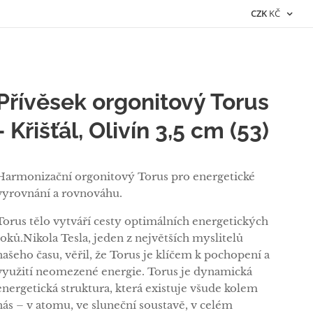
CZK
KČ
Přívěsek orgonitový Torus
- Křišťál, Olivín 3,5 cm (53)
Harmonizační orgonitový Torus pro energetické
vyrovnání a rovnováhu.
Torus tělo vytváří cesty optimálních energetických
toků.Nikola Tesla, jeden z největších myslitelů
našeho času, věřil, že Torus je klíčem k pochopení a
využití neomezené energie. Torus je dynamická
energetická struktura, která existuje všude kolem
nás – v atomu, ve sluneční soustavě, v celém