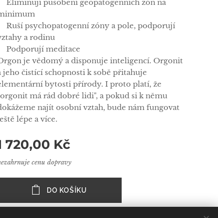
✅Eliminují působení geopatogenních zón na
minimum
✅Ruší psychopatogenní zóny a pole, podporují
vztahy a rodinu
✅Podporují meditace
Orgon je vědomý a disponuje inteligencí. Orgonit
a jeho čistící schopnosti k sobě přitahuje
elementární bytosti přírody. I proto platí, že
"orgonit má rád dobré lidi", a pokud si k němu
dokážeme najít osobní vztah, bude nám fungovat
ještě lépe a více.
1 720,00
Kč
nezahrnuje cenu dopravy
DO KOŠÍKU