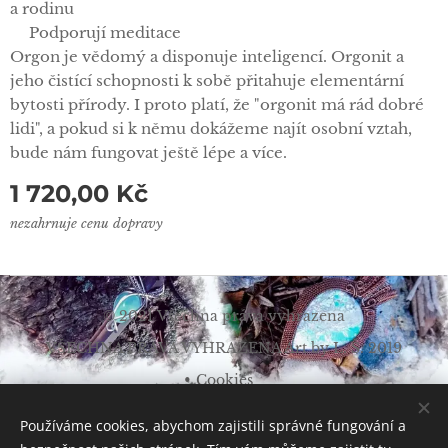
a rodinu
✅Podporují meditace
Orgon je vědomý a disponuje inteligencí. Orgonit a
jeho čistící schopnosti k sobě přitahuje elementární
bytosti přírody. I proto platí, že "orgonit má rád dobré
lidi", a pokud si k němu dokážeme najít osobní vztah,
bude nám fungovat ještě lépe a více.
1 720,00
Kč
nezahrnuje cenu dopravy
© 2021 Všechna práva vyhrazena
VŠECHNA PRÁVA VYHRAZENA Art by L. Š. 2019
Cookies
Měna
Používáme cookies, abychom zajistili správné fungování a
CZK Kč
EUR €