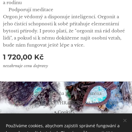
a rodinu
✅Podporují meditace
Orgon je vědomý a disponuje inteligencí. Orgonit a
jeho čistící schopnosti k sobě přitahuje elementární
bytosti přírody. I proto platí, že "orgonit má rád dobré
lidi", a pokud si k němu dokážeme najít osobní vztah,
bude nám fungovat ještě lépe a více.
1 720,00
Kč
nezahrnuje cenu dopravy
© 2021 Všechna práva vyhrazena
VŠECHNA PRÁVA VYHRAZENA Art by L. Š. 2019
Cookies
Měna
Používáme cookies, abychom zajistili správné fungování a
CZK Kč
EUR €