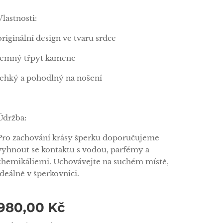
Vlastnosti:
originální design ve tvaru srdce
jemný třpyt kamene
lehký a pohodlný na nošení
Údržba:
Pro zachování krásy šperku doporučujeme
vyhnout se kontaktu s vodou, parfémy a
chemikáliemi. Uchovávejte na suchém místě,
ideálně v šperkovnici.
980,00
Kč