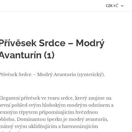
CZK
KČ
Přívěsek Srdce – Modrý
Avanturín (1)
Přívěsek Srdce – Modrý Avanturín (syntetický).
Elegantní přívěsek ve tvaru srdce, který zaujme na
první pohled svým hlubokým modrým odstínem a
jemným třpytem připomínajícím hvězdnou
oblohu. Dominantou šperku je modrý avanturín,
známý svým uklidňujícím a harmonizujícím