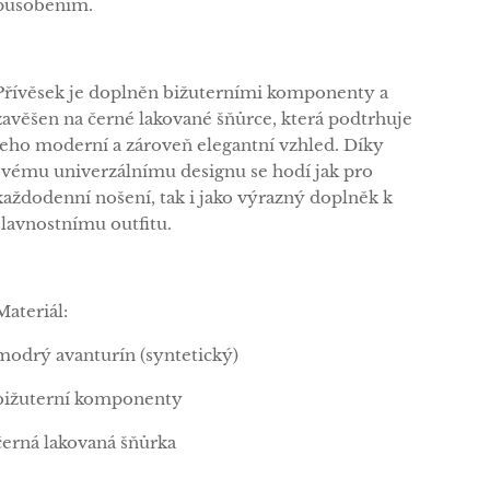
působením.
Přívěsek je doplněn bižuterními komponenty a
zavěšen na černé lakované šňůrce, která podtrhuje
jeho moderní a zároveň elegantní vzhled. Díky
svému univerzálnímu designu se hodí jak pro
každodenní nošení, tak i jako výrazný doplněk k
slavnostnímu outfitu.
Materiál:
modrý avanturín (syntetický)
bižuterní komponenty
černá lakovaná šňůrka