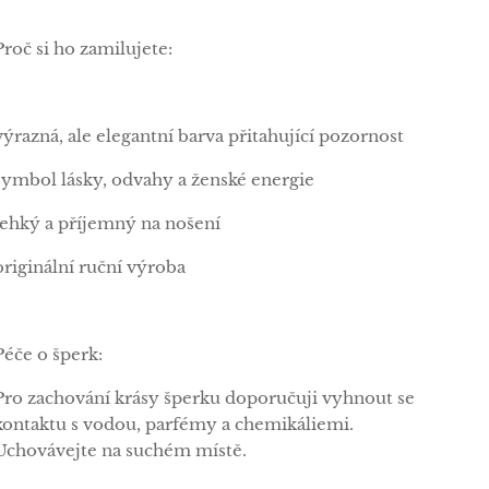
Proč si ho zamilujete:
výrazná, ale elegantní barva přitahující pozornost
symbol lásky, odvahy a ženské energie
lehký a příjemný na nošení
originální ruční výroba
Péče o šperk:
Pro zachování krásy šperku doporučuji vyhnout se
kontaktu s vodou, parfémy a chemikáliemi.
Uchovávejte na suchém místě.