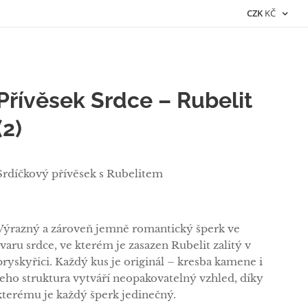
CZK
KČ
Přívěsek Srdce – Rubelit
(2)
Srdíčkový přívěsek s Rubelitem
Výrazný a zároveň jemně romantický šperk ve
tvaru srdce, ve kterém je zasazen Rubelit zalitý v
pryskyřici. Každý kus je originál – kresba kamene i
jeho struktura vytváří neopakovatelný vzhled, díky
kterému je každý šperk jedinečný.