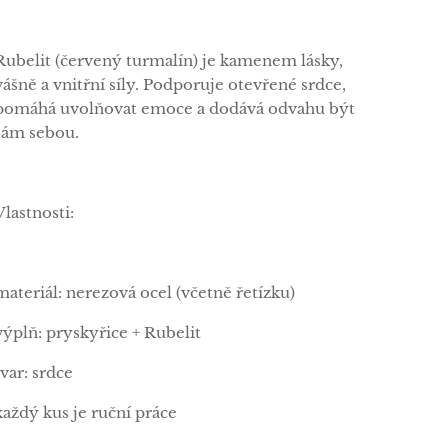
Rubelit (červený turmalín) je kamenem lásky,
vášně a vnitřní síly. Podporuje otevřené srdce,
pomáhá uvolňovat emoce a dodává odvahu být
sám sebou.
Vlastnosti:
materiál: nerezová ocel (včetně řetízku)
výplň: pryskyřice + Rubelit
tvar: srdce
každý kus je ruční práce