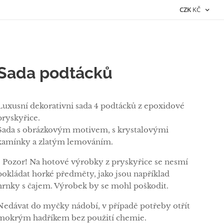
CZK
KČ
Sada podtácků
Luxusní dekorativni sada 4 podtácků z epoxidové
pryskyřice.
Sada s obrázkovým motivem, s krystalovými
kamínky a zlatým lemováním.
• Pozor! Na hotové výrobky z pryskyřice se nesmí
pokládat horké předměty, jako jsou například
hrnky s čajem. Výrobek by se mohl poškodit.
Nedávat do myčky nádobí, v případě potřeby otřít
mokrým hadříkem bez použití chemie.