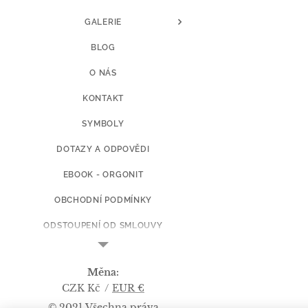
GALERIE
BLOG
O NÁS
KONTAKT
SYMBOLY
DOTAZY A ODPOVĚDI
EBOOK - ORGONIT
OBCHODNÍ PODMÍNKY
ODSTOUPENÍ OD SMLOUVY
CENY DOPRAVY
Měna
KOPIE Z ART BY L.Š.
CZK Kč
EUR €
© 2021 Všechna práva