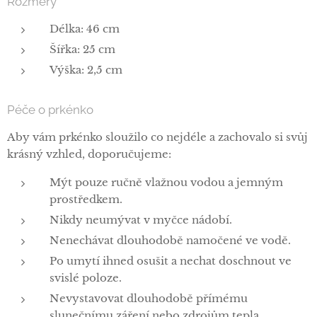
Rozměry
Délka: 46 cm
Šířka: 25 cm
Výška: 2,5 cm
Péče o prkénko
Aby vám prkénko sloužilo co nejdéle a zachovalo si svůj
krásný vzhled, doporučujeme:
Mýt pouze ručně vlažnou vodou a jemným
prostředkem.
Nikdy neumývat v myčce nádobí.
Nenechávat dlouhodobě namočené ve vodě.
Po umytí ihned osušit a nechat doschnout ve
svislé poloze.
Nevystavovat dlouhodobě přímému
slunečnímu záření nebo zdrojům tepla.