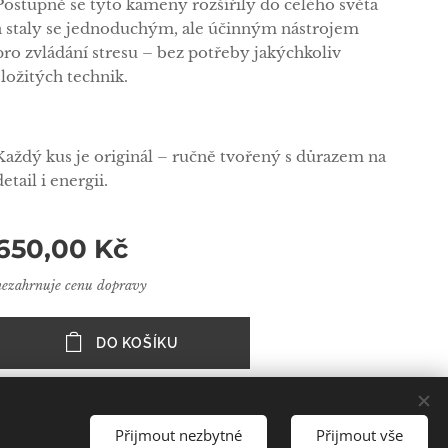
Postupně se tyto kameny rozšířily do celého světa
a staly se jednoduchým, ale účinným nástrojem
pro zvládání stresu – bez potřeby jakýchkoliv
složitých technik.
Každý kus je originál – ručně tvořený s důrazem na
detail i energii.
650,00
Kč
nezahrnuje cenu dopravy
DO KOŠÍKU
Přijmout nezbytné
Přijmout vše