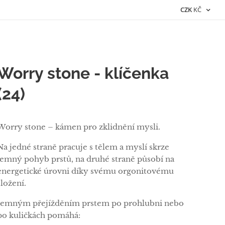
CZK
KČ
Worry stone - klíčenka
(24)
Worry stone – kámen pro zklidnění mysli.
Na jedné straně pracuje s tělem a myslí skrze
jemný pohyb prstů, na druhé straně působí na
energetické úrovni díky svému orgonitovému
složení.
Jemným přejížděním prstem po prohlubni nebo
po kuličkách pomáhá: