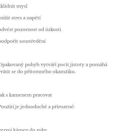
zklidnit mysl
snížit stres a napětí
odvést pozornost od úzkosti
podpořit soustředění
Opakovaný pohyb vytváří pocit jistoty a pomáhá
vrátit se do přítomného okamžiku.
Jak s kamenem pracovat
Použití je jednoduché a přirozené:
vezmi kámen do ruky