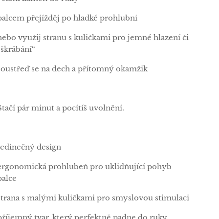
palcem přejížděj po hladké prohlubni
nebo využij stranu s kuličkami pro jemné hlazení či
„škrábání“
soustřeď se na dech a přítomný okamžik
Stačí pár minut a pocítíš uvolnění.
Jedinečný design
ergonomická prohlubeň pro uklidňující pohyb
palce
strana s malými kuličkami pro smyslovou stimulaci
příjemný tvar, který perfektně padne do ruky.