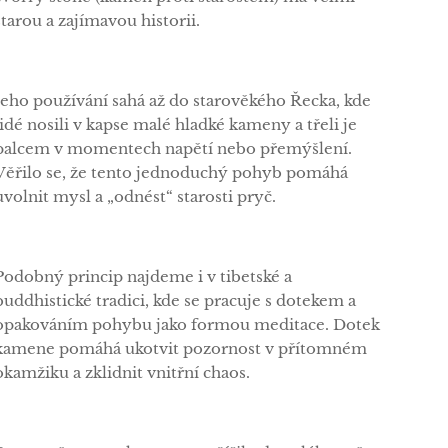
starou a zajímavou historii.
Jeho používání sahá až do starověkého Řecka, kde
lidé nosili v kapse malé hladké kameny a třeli je
palcem v momentech napětí nebo přemýšlení.
Věřilo se, že tento jednoduchý pohyb pomáhá
uvolnit mysl a „odnést“ starosti pryč.
Podobný princip najdeme i v tibetské a
buddhistické tradici, kde se pracuje s dotekem a
opakováním pohybu jako formou meditace. Dotek
kamene pomáhá ukotvit pozornost v přítomném
okamžiku a zklidnit vnitřní chaos.