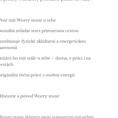
Proč mít Worry stone u sebe
pomáhá zvládat stres přirozenou cestou
kombinuje fyzické zklidnění a energetickou
harmonii
můžeš ho mít stále u sebe – doma, v práci i na
cestách
originální ruční práce s osobní energií.
Historie a původ Worry stone
Worry stone (kámen proti starostem) má velmi